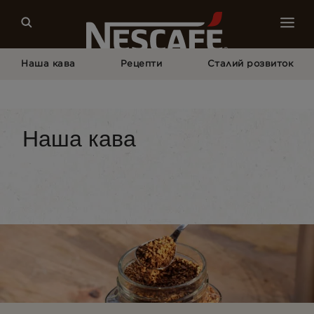
Наша кава
Рецепти
Сталий розвиток
Головна Сторінка
Наша Кава
Усі Формати Кави
Розчинна Кава
Наша кава
Тип кави
Формати кави
Обладнання для 