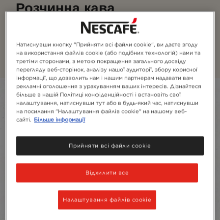
Розчинна кава
Розчинна кава NESCAFÉ® – просто налийте води
(гарячої чи холодної), розмішайте та
Натиснувши кнопку "Прийняти всі файли cookie", ви даєте згоду
насолоджуйтесь
на використання файлів cookie (або подібних технологій) нами та
третіми сторонами, з метою покращення загального досвіду
перегляду веб-сторінок, аналізу нашої аудиторії, збору корисної
інформації, що дозволить нам і нашим партнерам надавати вам
рекламні оголошення з урахуванням ваших інтересів. Дізнайтеся
Filter
більше в нашій Політиці конфіденційності і встановіть свої
налаштування, натиснувши тут або в будь-який час, натиснувши
на посилання "Налаштування файлів cookie" на нашому веб-
Sort:
Рекомендовані
4
Продукти
сайті.
Більше інформації
Прийняти всі файли cookie
Відхилити все
Налаштування файлів cookie