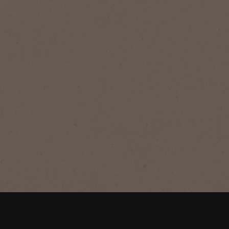
®
NESCAFÉ
Класік
Класік (Classic)
Багата палітра смаку та аромату - це
те, що робить Nescafé® Класік
ідеальною кавою для початку дня.
Купити