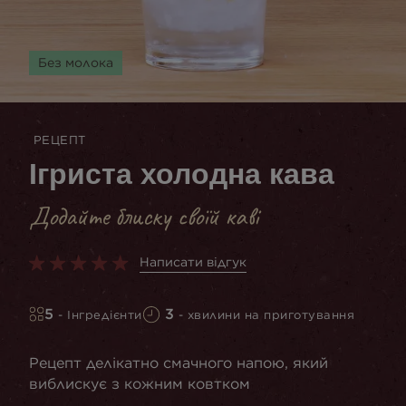
Без молока
РЕЦЕПТ
Ігриста холодна кава
Додайте блиску своїй каві
Написати відгук
5
3
- Інгредієнти
- хвилини на приготування
Рецепт делікатно смачного напою, який
виблискує з кожним ковтком