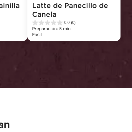
inilla
Latte de Panecillo de 
Canela
0.0
(0)
0.0
Preparación: 5 min
de
Fácil
5
estrellas.
an