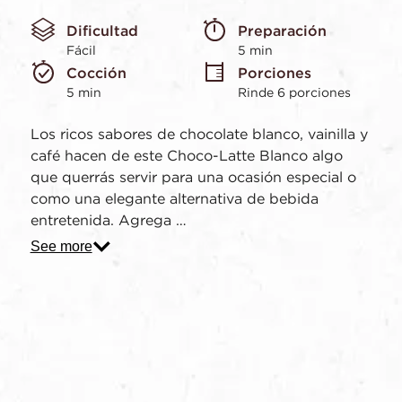
puntuación
Enlace
Dificultad
Preparación 
en
la
Fácil
5 min
misma
Cocción 
Porciones
página.
5 min
Rinde 6 porciones
Los ricos sabores de chocolate blanco, vainilla y
café hacen de este Choco-Latte Blanco algo
que querrás servir para una ocasión especial o
como una elegante alternativa de bebida
entretenida. Agrega …
See more