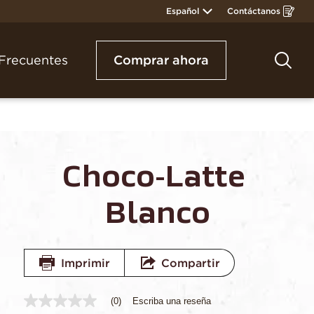
Español
Contáctanos
Opens
in
a
new
window
Frecuentes
Comprar ahora
Bus
Choco-Latte 
Blanco
Imprimir
Compartir
(0)
Escriba una reseña
Sin