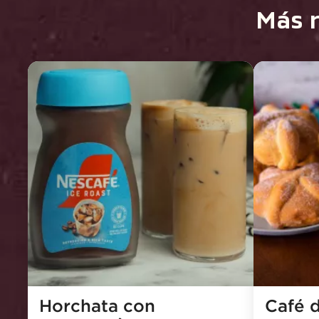
Más r
Horchata con 
Café d