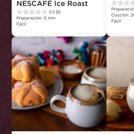
NESCAFÉ Ice Roast
0.0
Preparación
de
0.0
(0)
0.0
Cocción: 2
5
Preparación: 5 min
de
Fácil
estrellas.
Fácil
5
estrellas.