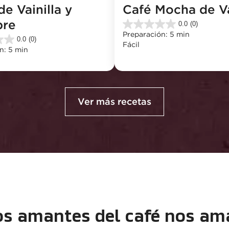
e Vainilla y 
Café Mocha de Va
bre
0.0
(0)
0.0
Preparación: 5 min
de
0.0
(0)
Fácil
5
n: 5 min
estrellas.
Ver más recetas
os amantes del café nos am