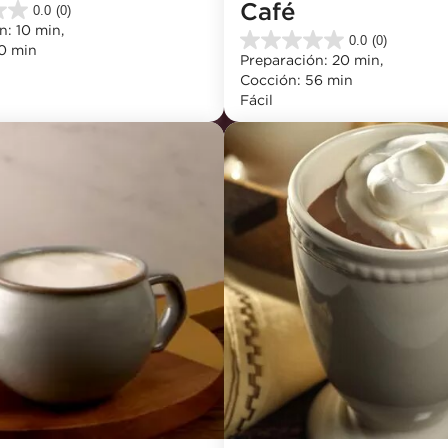
Café
0.0
(0)
: 10 min, 
0.0
(0)
0.0
0 min
Preparación: 20 min, 
de
Cocción: 56 min
5
Fácil
estrellas.