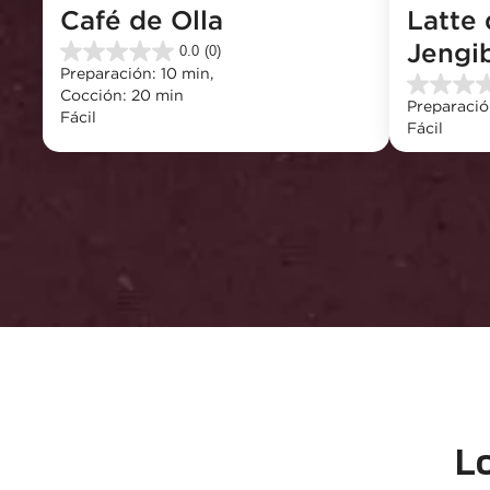
Café de Olla
Latte d
Jengi
0.0
(0)
0.0
Preparación: 10 min, 
de
0.0
Cocción: 20 min
5
Preparació
de
Fácil
estrellas.
Fácil
5
estrellas.
L