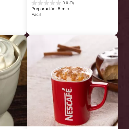
0.0
(0)
0.0
Preparación: 5 min
de
Fácil
5
estrellas.