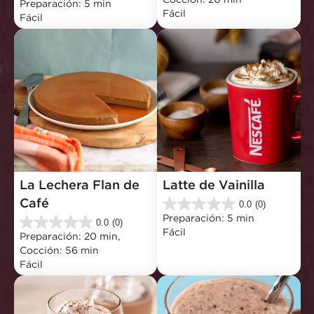
5
Preparación: 5 min
de
Fácil
estrellas.
Fácil
5
estrellas.
La Lechera Flan de 
Latte de Vainilla
Café
0.0
(0)
0.0
Preparación: 5 min
de
0.0
(0)
0.0
Fácil
5
Preparación: 20 min, 
de
estrellas.
Cocción: 56 min
5
Fácil
estrellas.