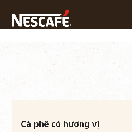
Cà phê
Trang Chủ
Công Thức Pha Cà Phê Sáng Tạo
Khám C
Công thức pha cà phê sáng tạo
Khám cá
Cà phê có hương vị