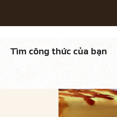
Công thức sáng tạo
Phát triển bền vững
ác Công Thức Cà Phê
Cà Phê Gu Quán
Tìm công thức của bạn
c công thức cà phê
Cà phê theo mùa
Tìm 