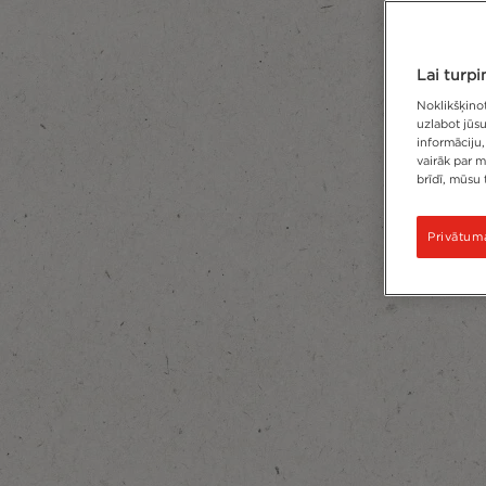
Lai turpi
Noklikšķinot
uzlabot jūs
informāciju,
vairāk par m
brīdī, mūsu 
Privātuma