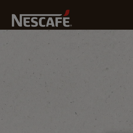
Pagrindinis
Ilgtspējība
Mūsu Pasaule
Uzņēmēju P