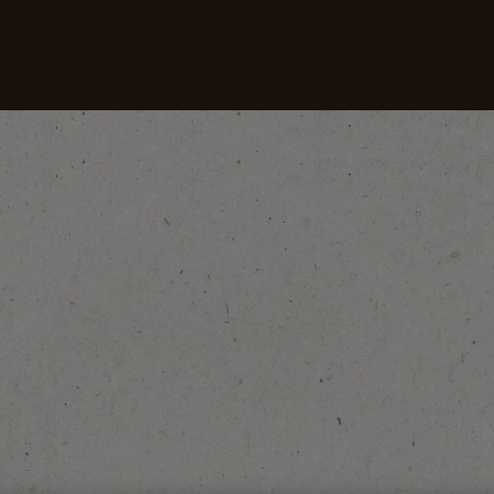
Mūsu kafijas
Receptes
Ilgtspējība
rogrammas Kopā Ar NESCAFÉ®