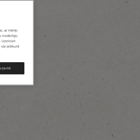
i, ar mērķi
tu noderīgu
. Uzziniet
 vai jebkurā
ieņemt