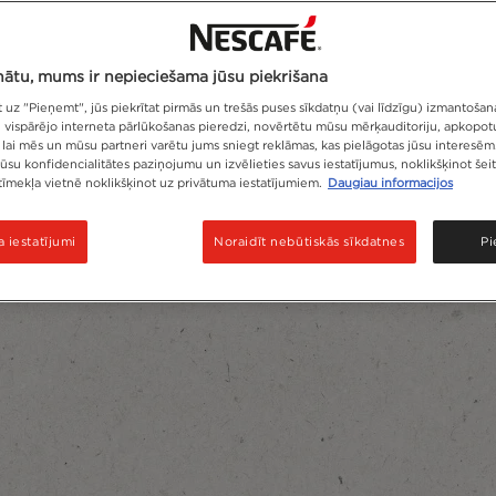
nātu, mums ir nepieciešama jūsu piekrišana
 uz "Pieņemt", jūs piekrītat pirmās un trešās puses sīkdatņu (vai līdzīgu) izmantošana
u vispārējo interneta pārlūkošanas pieredzi, novērtētu mūsu mērķauditoriju, apkopo
 lai mēs un mūsu partneri varētu jums sniegt reklāmas, kas pielāgotas jūsu interesēm
ūsu konfidencialitātes paziņojumu un izvēlieties savus iestatījumus, noklikšķinot šeit
tīmekļa vietnē noklikšķinot uz privātuma iestatījumiem.
Daugiau informacijos
 iestatījumi
Noraidīt nebūtiskās sīkdatnes
P