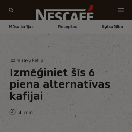
Mūsu kafijas
Receptes
Ilgtspējība
Pagrindinis
Kafijas Kultūra
Kafijas Dzīvesstils
Izmēģiniet Šīs 6 Piena Alternatīvas Kafijai
Izzini savu kafiju
Izmēģiniet šīs 6
piena alternatīvas
kafijai
3
min