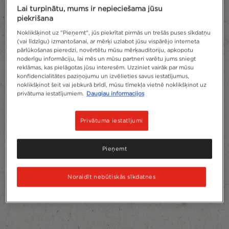
Lai turpinātu, mums ir nepieciešama jūsu
piekrišana
Noklikšķinot uz "Pieņemt", jūs piekrītat pirmās un trešās puses sīkdatņu
(vai līdzīgu) izmantošanai, ar mērķi uzlabot jūsu vispārējo interneta
pārlūkošanas pieredzi, novērtētu mūsu mērķauditoriju, apkopotu
noderīgu informāciju, lai mēs un mūsu partneri varētu jums sniegt
reklāmas, kas pielāgotas jūsu interesēm. Uzziniet vairāk par mūsu
konfidencialitātes paziņojumu un izvēlieties savus iestatījumus,
noklikšķinot šeit vai jebkurā brīdī, mūsu tīmekļa vietnē noklikšķinot uz
privātuma iestatījumiem.
Daugiau informacijos
Privātuma iestatījumi
Pieņemt
Noraidīt nebūtiskās sīkdatnes