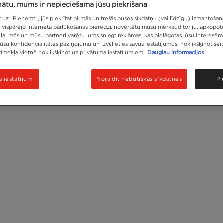
nātu, mums ir nepieciešama jūsu piekrišana
Pārstrāde
 uz "Pieņemt", jūs piekrītat pirmās un trešās puses sīkdatņu (vai līdzīgu) izmantošana
u vispārējo interneta pārlūkošanas pieredzi, novērtētu mūsu mērķauditoriju, apkopo
 lai mēs un mūsu partneri varētu jums sniegt reklāmas, kas pielāgotas jūsu interesēm
ūsu konfidencialitātes paziņojumu un izvēlieties savus iestatījumus, noklikšķinot šeit
tīmekļa vietnē noklikšķinot uz privātuma iestatījumiem.
Daugiau informacijos
 iestatījumi
Noraidīt nebūtiskās sīkdatnes
P