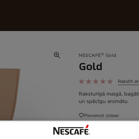
Mūsu kafijas
Receptes
Ilgtspējība
®
NESCAFÉ
Gold
Gold
Rakstīt a
Raksturīgā maigā, bagātī
un spēcīgu aromātu.
Pievienot izlasei
Stikla burka
100g