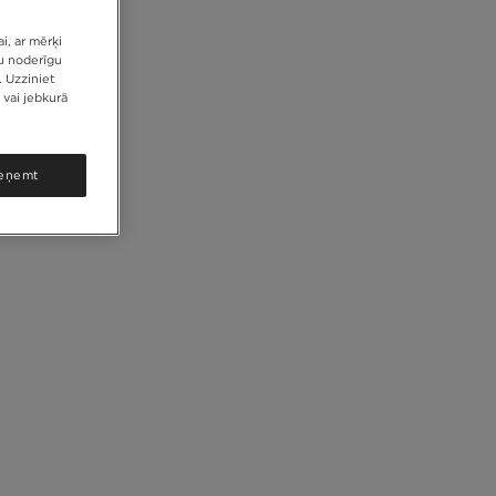
i, ar mērķi
tu noderīgu
. Uzziniet
 vai jebkurā
ieņemt