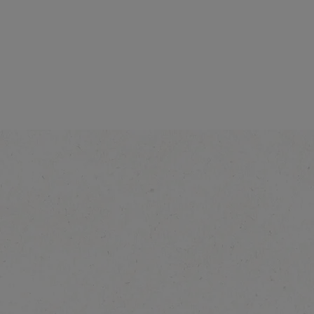
®
NESCAFÉ
Gold
Espresso