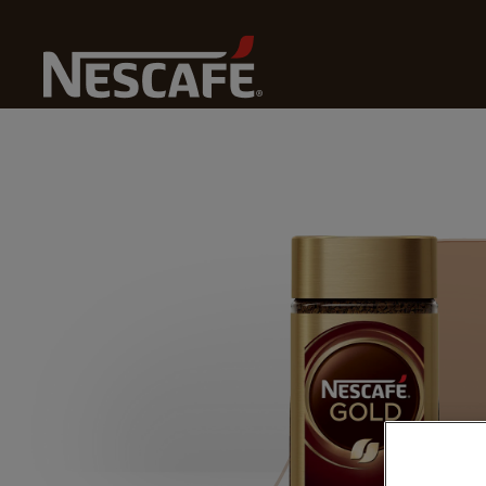
Pagrindinis
Mūsu Kafijas
Gold