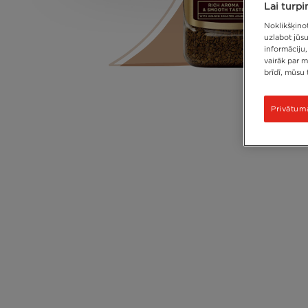
Lai turpi
Noklikšķinot
uzlabot jūs
informāciju,
vairāk par m
brīdī, mūsu 
Privātuma