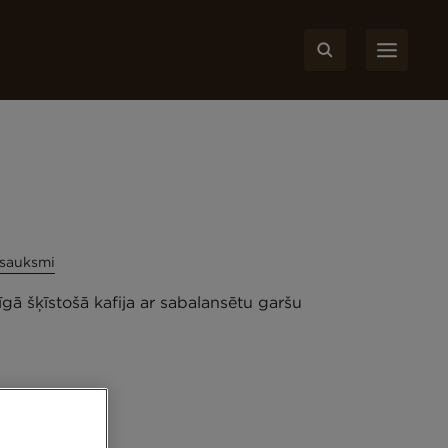
tsauksmi
gā šķīstošā kafija ar sabalansētu garšu
200g