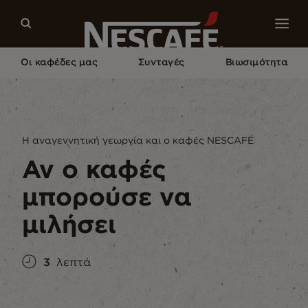
Οι καφέδες μας
Συνταγές
Βιωσιμότητα
Home
Βιωσιμότητα
Ο Κόσμος
Αν Ο Καφές Μπορούσε Να Μιλήσει
H αναγεννητική γεωργία και ο καφές NESCAFÉ
Αν ο καφές
μπορούσε να
μιλήσει
3
λεπτά