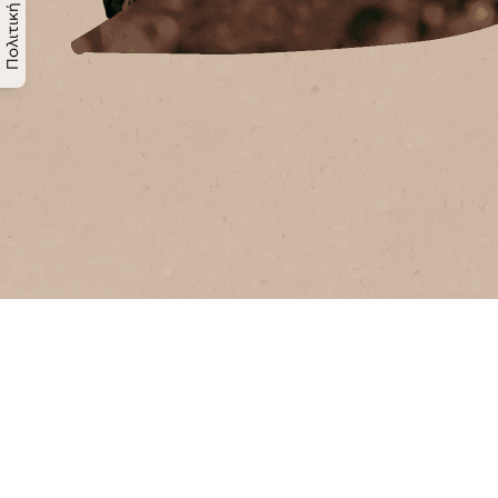
Κομπόστ ποιότητας
Ο Eduardo διατηρεί το έδαφός του υγιές
εφαρμόζοντας ορισμένες από τις
πρακτικές αναγεννητικής γεωργίας
που