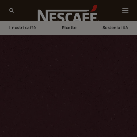
I nostri caffè
Ricette
Sostenibilità
Home
Cappuccino