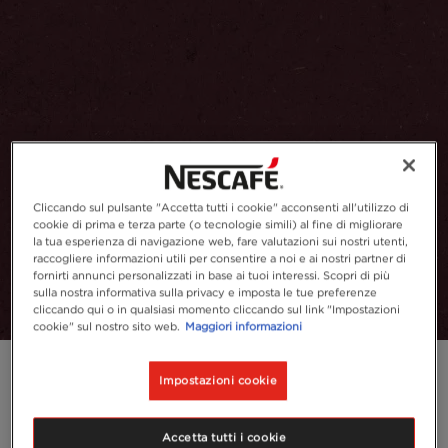
Cliccando sul pulsante "Accetta tutti i cookie" acconsenti all'utilizzo di
cookie di prima e terza parte (o tecnologie simili) al fine di migliorare
la tua esperienza di navigazione web, fare valutazioni sui nostri utenti,
raccogliere informazioni utili per consentire a noi e ai nostri partner di
fornirti annunci personalizzati in base ai tuoi interessi. Scopri di più
sulla nostra informativa sulla privacy e imposta le tue preferenze
cliccando qui o in qualsiasi momento cliccando sul link "Impostazioni
cookie" sul nostro sito web.
Maggiori informazioni
Impostazioni cookie
Accetta tutti i cookie