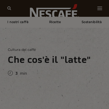
I nostri caffè
Ricette
Sostenibilità
Home
La Cultura del Caffè
Conoscere Il Caffè
Che Cos'è Il "latte"?
Cultura del caffé
Che cos'è il "latte"
3
min