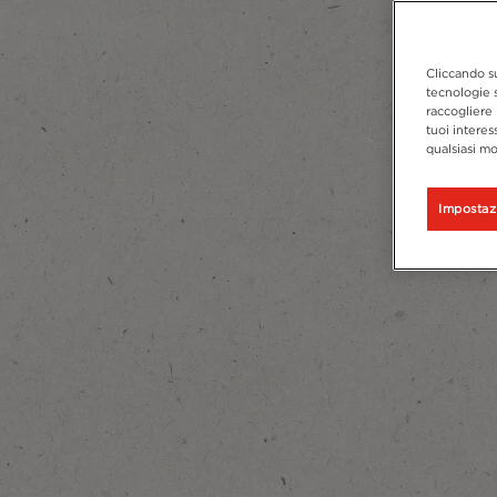
Cliccando su
tecnologie s
raccogliere 
tuoi interes
qualsiasi mo
Impostaz