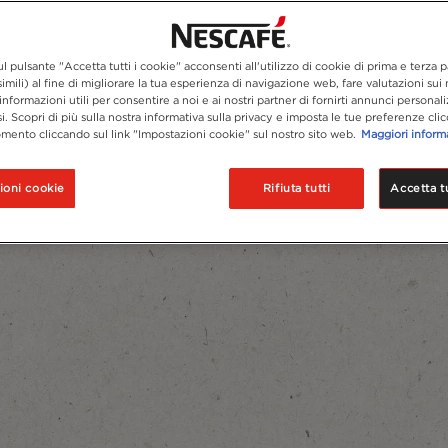
l pulsante "Accetta tutti i cookie" acconsenti all'utilizzo di cookie di prima e terza p
imili) al fine di migliorare la tua esperienza di navigazione web, fare valutazioni sui n
informazioni utili per consentire a noi e ai nostri partner di fornirti annunci personali
si. Scopri di più sulla nostra informativa sulla privacy e imposta le tue preferenze cli
mento cliccando sul link "Impostazioni cookie" sul nostro sito web.
Maggiori inform
ioni cookie
Rifiuta tutti
Accetta tu