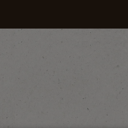
I nostri caffè
Ricette
Sostenibilità
opri Le Origini del Caffè