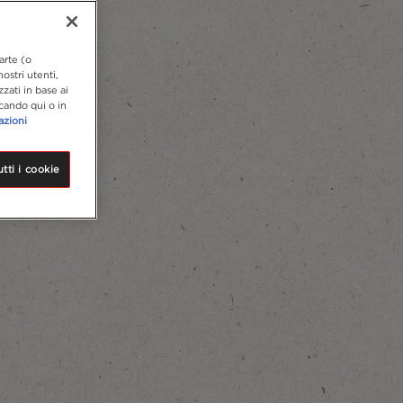
arte (o
ostri utenti,
zzati in base ai
ccando qui o in
azioni
tti i cookie