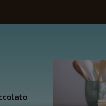
I nostri caffè
Ricette
Sostenibilità
occolato