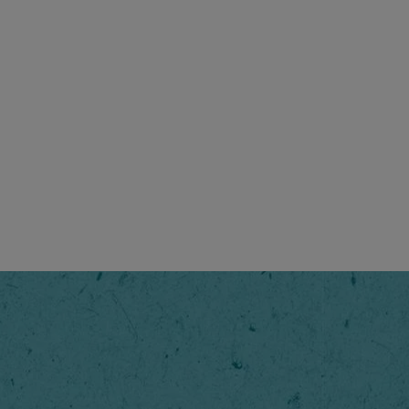
NESCAFÉ
Classic
Un caffè da
tostatura i
Passaggi
1
/
5