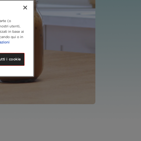
arte (o
ostri utenti,
zzati in base ai
ccando qui o in
azioni
tti i cookie