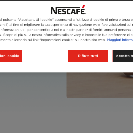
olato
l pulsante "Accetta tutti i cookie" acconsenti all'utilizzo di cookie di prima e terza p
imili) al fine di migliorare la tua esperienza di navigazione web, fare valutazioni sui n
eparazione
informazioni utili per consentire a noi e ai nostri partner di fornirti annunci personali
si. Scopri di più sulla nostra informativa sulla privacy e imposta le tue preferenze cli
mento cliccando sul link "Impostazioni cookie" sul nostro sito web.
Maggiori inform
ioni cookie
Rifiuta tutti
Accetta tu