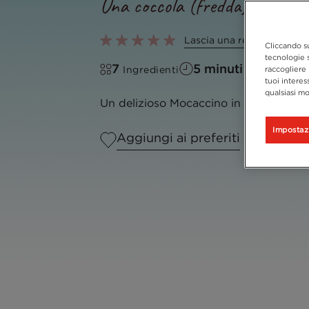
Una coccola (fredda) al ciocc
Lascia una recensione
Cliccando su
tecnologie s
7
5 minuti
Ingredienti
Tempo di pr
raccogliere 
tuoi interes
qualsiasi mo
Un delizioso Mocaccino in versione ice
Impostaz
Aggiungi ai preferiti