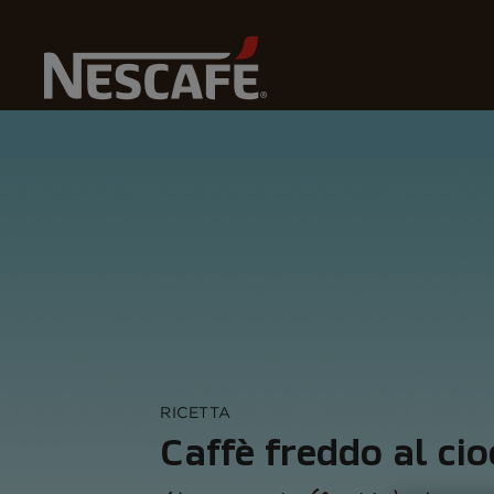
Home
Recipes
Caffè Freddo Al Cioccolato
RICETTA
Caffè freddo al ci