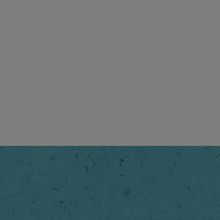
®
Classic
l sapore intenso e dalla
nconfondibile.