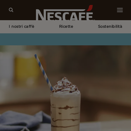
I nostri caffè
Ricette
Sostenibilità
Home
Recipes
NESCAFÉ Mocha Frappé