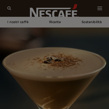
I nostri caffè
Ricette
Sostenibilità
Home
Ricette
Nescafé Martini