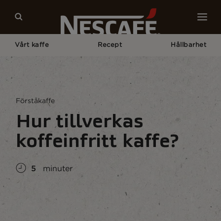
Vårt kaffe
Recept
Hållbarhet
Home
Kaffekultur
Kaffekunskap
Hur Framställs Koffeinfritt Kaffe?
Förståkaffe
Hur tillverkas
koffeinfritt kaffe?
5
minuter