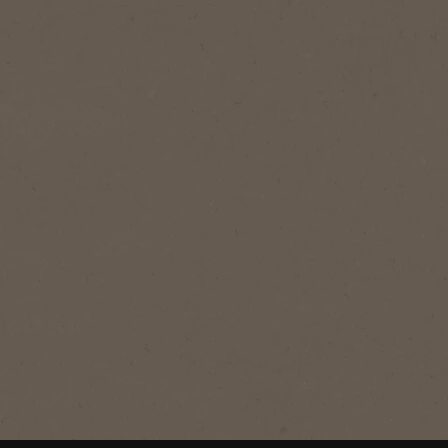
®
NESCAFÉ
Lyx
Mellanrost
NESCAFÉ® Lyx Mellanrost är vår
signaturblanding med gyllenrostade
arabicabönor som ger en fyllig arom
och balanserad smak.