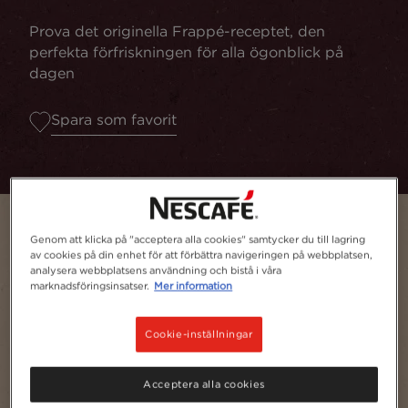
Prova det originella Frappé-receptet, den
perfekta förfriskningen för alla ögonblick på
dagen
Spara som favorit
Genom att klicka på "acceptera alla cookies" samtycker du till lagring
av cookies på din enhet för att förbättra navigeringen på webbplatsen,
analysera webbplatsens användning och bistå i våra
marknadsföringsinsatser.
Mer information
Cookie-inställningar
Acceptera alla cookies
Serves
1