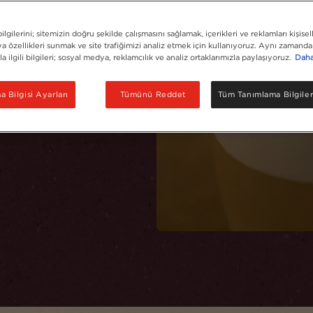
lgilerini; sitemizin doğru şekilde çalışmasını sağlamak, içerikleri ve reklamları kişisel
 özellikleri sunmak ve site trafiğimizi analiz etmek için kullanıyoruz. Aynı zamanda 
la ilgili bilgileri; sosyal medya, reklamcılık ve analiz ortaklarımızla paylaşıyoruz.
Daha 
 Bilgisi Ayarları
Tümünü Reddet
Tüm Tanımlama Bilgiler