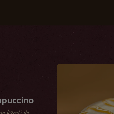
Kahvelerimiz
Tarifler
Sürdürülebilirlik
ppuccino
 lezzeti ile