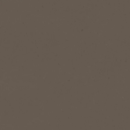
1
Servis adedi