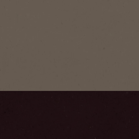
NESCAFÉ
GOLD
Zengin aro
Kahve çekir
mükemmel ş
oranda kav
Adım
1
/
6