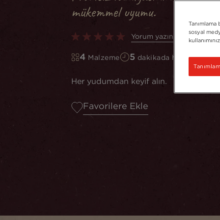
mükemmel uyumu.
Tanımlama bi
sosyal medya
Yorum yazın
kullanımınız
4
5
Malzeme
dakikada hazır
Tanımlama
Her yudumdan keyif alın.
Favorilere Ekle