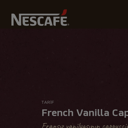
Home
Kahve Tariflerimiz
French Vanilla Cappuccino
TARİF
French Vanilla Ca
Fransız vanilyasının cappuccino