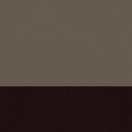
®
Gold
ması ve yumuşak içimiyle.
deklerinin aromasını
ekilde ortaya çıkaran altın
rulmuştur.