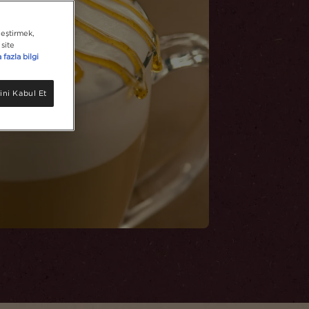
leştirmek,
site
fazla bilgi
ini Kabul Et