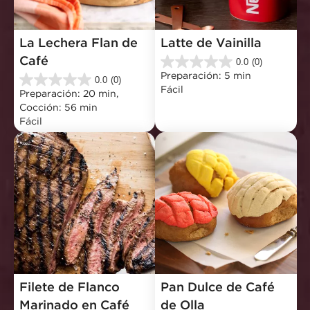
La Lechera Flan de 
Latte de Vainilla
Café
0.0
(0)
0.0
Preparación: 5 min
de
0.0
(0)
0.0
Fácil
5
Preparación: 20 min, 
de
estrellas.
Cocción: 56 min
5
Fácil
estrellas.
Filete de Flanco 
Pan Dulce de Café 
Marinado en Café
de Olla