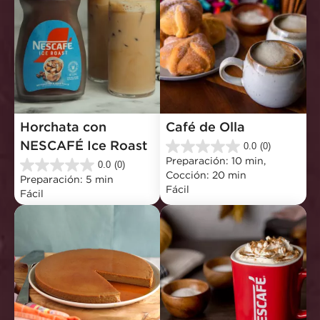
Horchata con 
Café de Olla
NESCAFÉ Ice Roast
0.0
(0)
0.0
Preparación: 10 min, 
de
0.0
(0)
0.0
Cocción: 20 min
5
Preparación: 5 min
de
Fácil
estrellas.
Fácil
5
estrellas.