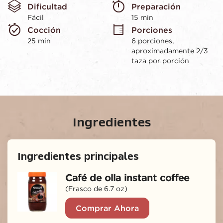
Dificultad
Preparación 
en
la
Fácil
15 min
misma
Cocción 
Porciones
página.
25 min
6 porciones, 
aproximadamente 2/3 
taza por porción
Ingredientes
Ingredientes principales
Café de olla instant coffee
(Frasco de 6.7 oz)
Comprar Ahora