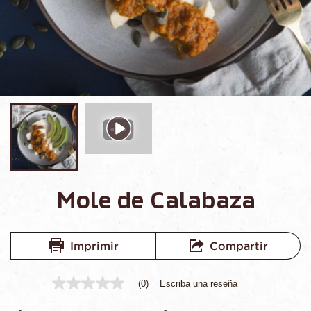
Mole de Calabaza
Imprimir
Compartir
(0)
Escriba una reseña
Sin
puntuación
Enlace