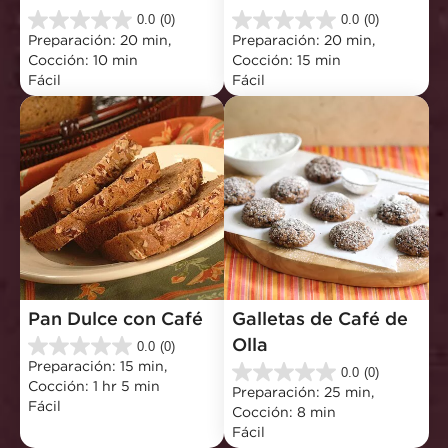
0.0
(0)
0.0
(0)
0.0
0.0
Preparación: 20 min, 
Preparación: 20 min, 
de
de
Cocción: 10 min
Cocción: 15 min
5
5
Fácil
Fácil
estrellas.
estrellas.
Pan Dulce con Café
Galletas de Café de 
Olla
0.0
(0)
0.0
Preparación: 15 min, 
de
0.0
(0)
0.0
Cocción: 1 hr 5 min
5
Preparación: 25 min, 
de
Fácil
estrellas.
Cocción: 8 min
5
Fácil
estrellas.