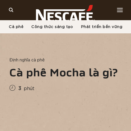
Cà phê
Công thức sáng tạo
Phát triển bền vững
Trang Chủ
Văn Hóa Cà Phê
Những Điều Cần Biết Về Cà Phê
Cà Phê Mocha Là Gì?
Định nghĩa cà phê
Cà phê Mocha là gì?
3
phút