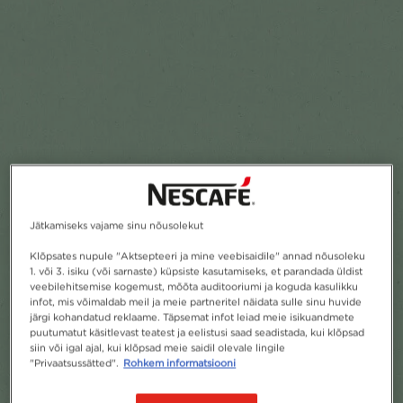
Jätkamiseks vajame sinu nõusolekut
Klõpsates nupule "Aktsepteeri ja mine veebisaidile" annad nõusoleku
1. või 3. isiku (või sarnaste) küpsiste kasutamiseks, et parandada üldist
veebilehitsemise kogemust, mõõta auditooriumi ja koguda kasulikku
infot, mis võimaldab meil ja meie partneritel näidata sulle sinu huvide
järgi kohandatud reklaame. Täpsemat infot leiad meie isikuandmete
puutumatut käsitlevast teatest ja eelistusi saad seadistada, kui klõpsad
siin või igal ajal, kui klõpsad meie saidil olevale lingile
"Privaatsussätted".
Rohkem informatsiooni