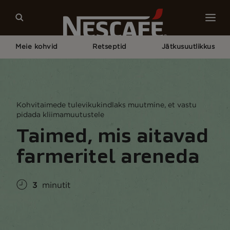
Meie kohvid
Retseptid
Jätkusuutlikkus
Pagrindinis
Jätkusuutlikkus
Maailm
Taimed, Mis Aitavad Farmeritel Areneda
Kohvitaimede tulevikukindlaks muutmine, et vastu
pidada kliimamuutustele
Taimed, mis aitavad
farmeritel areneda
3
minutit