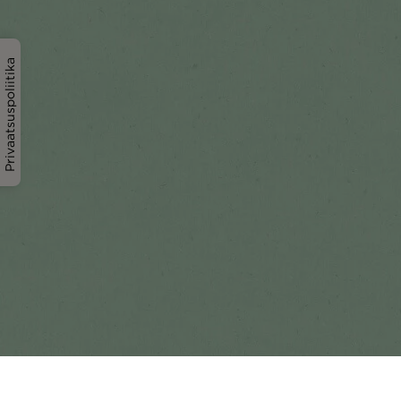
Privaatsuspoliitika