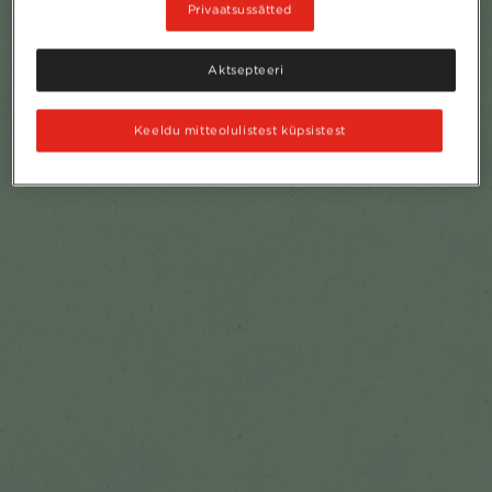
Privaatsussätted
Aktsepteeri
Keeldu mitteolulistest küpsistest