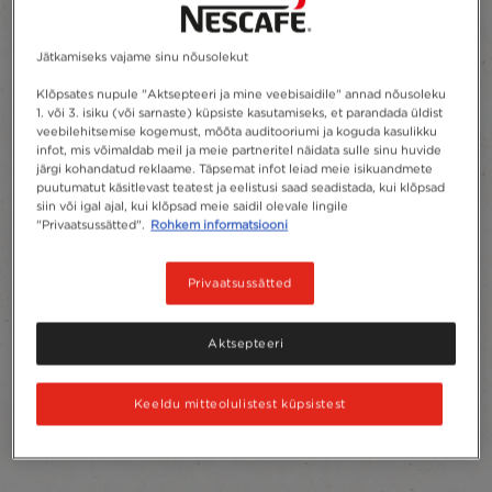
Jätkamiseks vajame sinu nõusolekut
Klõpsates nupule "Aktsepteeri ja mine veebisaidile" annad nõusoleku
1. või 3. isiku (või sarnaste) küpsiste kasutamiseks, et parandada üldist
veebilehitsemise kogemust, mõõta auditooriumi ja koguda kasulikku
infot, mis võimaldab meil ja meie partneritel näidata sulle sinu huvide
järgi kohandatud reklaame. Täpsemat infot leiad meie isikuandmete
puutumatut käsitlevast teatest ja eelistusi saad seadistada, kui klõpsad
siin või igal ajal, kui klõpsad meie saidil olevale lingile
"Privaatsussätted".
Rohkem informatsiooni
Privaatsussätted
Aktsepteeri
Keeldu mitteolulistest küpsistest