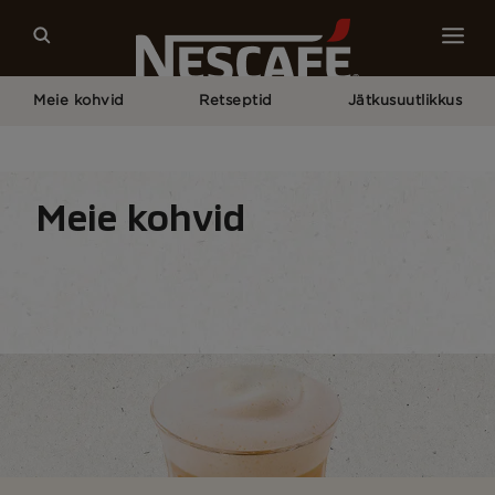
Meie kohvid
Retseptid
Jätkusuutlikkus
Pagrindinis
Meie Kohvid
Kõik Kohvitüübid
Vahune Kohv / Kohv Ja Piim
Meie kohvid
Kohvitüüp
Kohvilahendused
Kohviseadmed