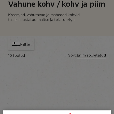
Vahune kohv / kohv ja piim
Kreemjad, vahutavad ja mahedad kohvid
tasakaalustatud maitse ja tekstuuriga
Filter
Sort:
Enim soovitatud
10
tooted