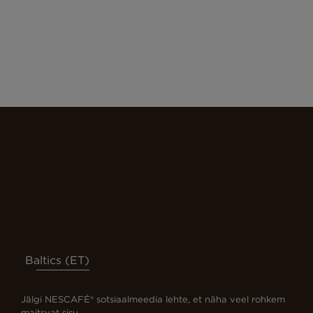
Baltics (ET)
Jälgi NESCAFÉ® sotsiaalmeedia lehte, et näha veel rohkem
maitsvat sisu