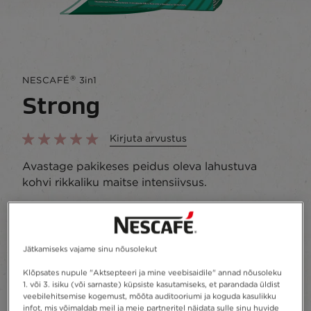
®
NESCAFÉ
3in1
Strong
Kirjuta arvustus
Avastage pakikeses peidus oleva lahustuva
kohvi rikkaliku maitse intensiivsus.
Lisa lemmikute hulka
Jätkamiseks vajame sinu nõusolekut
Taaskasutus
Klõpsates nupule "Aktsepteeri ja mine veebisaidile" annad nõusoleku
1. või 3. isiku (või sarnaste) küpsiste kasutamiseks, et parandada üldist
veebilehitsemise kogemust, mõõta auditooriumi ja koguda kasulikku
infot, mis võimaldab meil ja meie partneritel näidata sulle sinu huvide