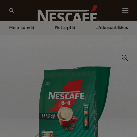
Meie kohvid
Retseptid
Jätkusuutlikkus
Pagrindinis
Meie Kohvid
Strong