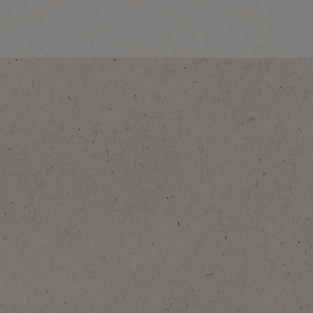
Avastage rohkem
®
®