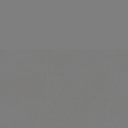
Tugevus
®
NESCAFÉ
3in1 Brown
Sugar