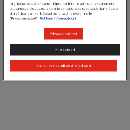
järgi kohandatud reklaame. Täpsemat infot leiad meie isikuandmete
puutumatut käsitlevast teatest ja eelistusi saad seadistada, kui klõpsad
siin või igal ajal, kui klõpsad meie saidil olevale lingile
"Privaatsussätted".
Rohkem informatsiooni
Privaatsussätted
Aktsepteeri
Keeldu mitteolulistest küpsistest