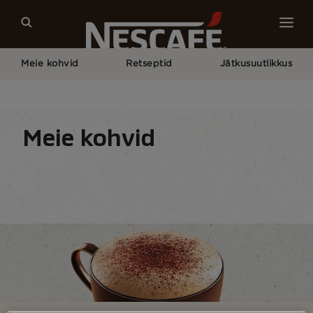
Meie kohvid
Retseptid
Jätkusuutlikkus
Pagrindinis
Meie Kohvid
Kõik Kohvitüübid
Cappuccino
Meie kohvid
Kohvitüüp
Kohvilahendused
Kohviseadmed