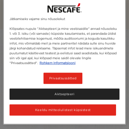
Cappuccino
Jätkamiseks vajame sinu nõusolekut
Klõpsates nupule "Aktsepteeri ja mine veebisaidile" annad nõusoleku
1. või 3. isiku (või sarnaste) küpsiste kasutamiseks, et parandada üldist
Filter
veebilehitsemise kogemust, mõõta auditooriumi ja koguda kasulikku
infot, mis võimaldab meil ja meie partneritel näidata sulle sinu huvide
järgi kohandatud reklaame. Täpsemat infot leiad meie isikuandmete
Sort:
Enim soovitatud
4
tooted
puutumatut käsitlevast teatest ja eelistusi saad seadistada, kui klõpsad
siin või igal ajal, kui klõpsad meie saidil olevale lingile
"Privaatsussätted".
Rohkem informatsiooni
Privaatsussätted
Aktsepteeri
Keeldu mitteolulistest küpsistest