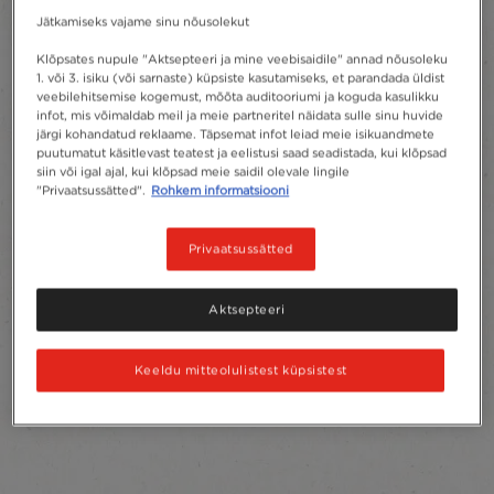
Jätkamiseks vajame sinu nõusolekut
Klõpsates nupule "Aktsepteeri ja mine veebisaidile" annad nõusoleku
1. või 3. isiku (või sarnaste) küpsiste kasutamiseks, et parandada üldist
veebilehitsemise kogemust, mõõta auditooriumi ja koguda kasulikku
infot, mis võimaldab meil ja meie partneritel näidata sulle sinu huvide
järgi kohandatud reklaame. Täpsemat infot leiad meie isikuandmete
puutumatut käsitlevast teatest ja eelistusi saad seadistada, kui klõpsad
siin või igal ajal, kui klõpsad meie saidil olevale lingile
"Privaatsussätted".
Rohkem informatsiooni
Privaatsussätted
Aktsepteeri
Keeldu mitteolulistest küpsistest