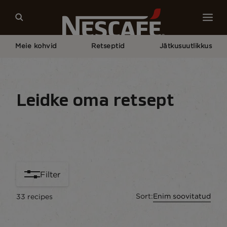
Meie kohvid
Retseptid
Jätkusuutlikkus
Pagrindinis
Meie Kohviretseptid
Leidke oma retsept
Retseptid
Drinks
Seasonal
Leia koostiso
Filter
Sort:
Enim soovitatud
33
recipes
content-grid