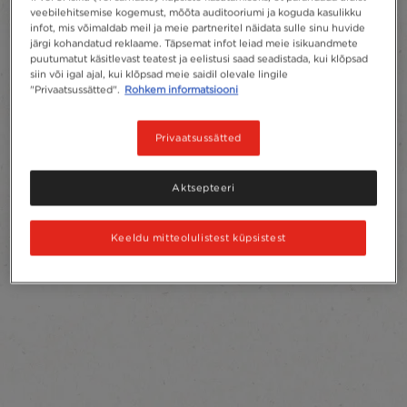
veebilehitsemise kogemust, mõõta auditooriumi ja koguda kasulikku
infot, mis võimaldab meil ja meie partneritel näidata sulle sinu huvide
järgi kohandatud reklaame. Täpsemat infot leiad meie isikuandmete
puutumatut käsitlevast teatest ja eelistusi saad seadistada, kui klõpsad
siin või igal ajal, kui klõpsad meie saidil olevale lingile
"Privaatsussätted".
Rohkem informatsiooni
Privaatsussätted
Aktsepteeri
Keeldu mitteolulistest küpsistest