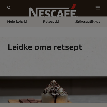
Meie kohvid
Retseptid
Jätkusuutlikkus
Pagrindinis
Meie Kohviretseptid
Kohvijook
Mocha
Leidke oma retsept
Retseptid
Drinks
Seasonal
Leia koostiso