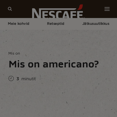
Meie kohvid
Retseptid
Jätkusuutlikkus
Pagrindinis
Kohvikultuur
Kohvi Teadmised
Mis On Americano?
Mis on
Mis on americano?
3
minutit