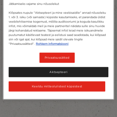
Jätkamiseks vajame sinu nõusolekut
Klõpsates nupule "Aktsepteeri ja mine veebisaidile" annad nõusoleku
1. või 3. isiku (või sarnaste) küpsiste kasutamiseks, et parandada üldist
veebilehitsemise kogemust, mõõta auditooriumi ja koguda kasulikku
infot, mis võimaldab meil ja meie partneritel näidata sulle sinu huvide
järgi kohandatud reklaame. Täpsemat infot leiad meie isikuandmete
puutumatut käsitlevast teatest ja eelistusi saad seadistada, kui klõpsad
siin või igal ajal, kui klõpsad meie saidil olevale lingile
"Privaatsussätted".
Rohkem informatsiooni
Privaatsussätted
Aktsepteeri
Keeldu mitteolulistest küpsistest