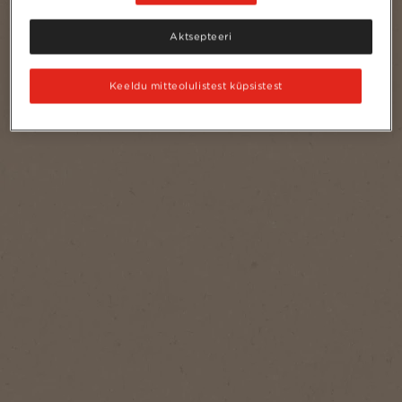
Aktsepteeri
Keeldu mitteolulistest küpsistest