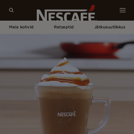
Meie kohvid
Retseptid
Jätkusuutlikkus
Pagrindinis
Meie Kohviretseptid
Soolakaramelli Latte