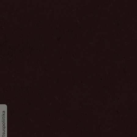
Privaatsuspoliitika