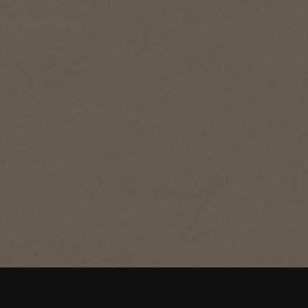
®
NESCAFÉ
Gold
Gold
Omanäoliselt mahe, rikkalik lahustuv
kohv, millel on pehme maitse ja rikkalik
aroom.