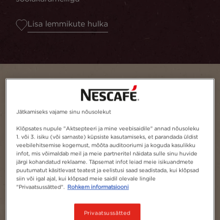
Lisa lemmikute hulka
Jätkamiseks vajame sinu nõusolekut
Klõpsates nupule "Aktsepteeri ja mine veebisaidile" annad nõusoleku
1. või 3. isiku (või sarnaste) küpsiste kasutamiseks, et parandada üldist
veebilehitsemise kogemust, mõõta auditooriumi ja koguda kasulikku
infot, mis võimaldab meil ja meie partneritel näidata sulle sinu huvide
järgi kohandatud reklaame. Täpsemat infot leiad meie isikuandmete
puutumatut käsitlevast teatest ja eelistusi saad seadistada, kui klõpsad
Portsjon
1
siin või igal ajal, kui klõpsad meie saidil olevale lingile
"Privaatsussätted".
Rohkem informatsiooni
Privaatsussätted