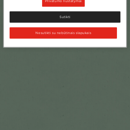
Privatumo nustatymai
Sutikti
Nesutikti su nebūtinais slapukais