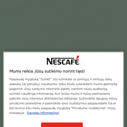
Pridėti prie mėgstamiausių
Mums reikia Jūsų sutikimo norint tęsti
Paspaudę mygtuką "Sutikti" Jūs sutinkate su pirmųjų ir trečiųjų šalių
slapukų (ar panašių) naudojimu, tokiu būdu suteikdami mums galimybę
pagerinti Jūsų naršymo internete patirtį, įvertinti mūsų auditoriją,
surinkti naudingą informaciją, kuri leistų mums ir mūsų partneriams
pateikti Jūsų interesus atitinkančias reklamas. Sužinokite daugiau mūsų
privatumo pranešime ir pasirinkite savo nustatymus paspausdami čia ar
bet kuriuo kitu metu paspaudę mygtuką "Privatumo nustatymai" mūsų
tinklapyje.
Daugiau informacijos