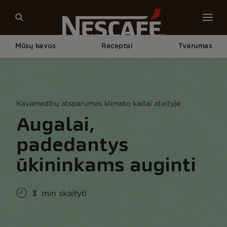
Mūsų kavos
Receptai
Tvarumas
Pagrindinis
Tvarumas
Pasaulis
Augalai, Padedantys Ūkininkams Auginti
Kavamedžių atsparumas klimato kaitai ateityje
Augalai,
padedantys
ūkininkams auginti
3
min skaityti