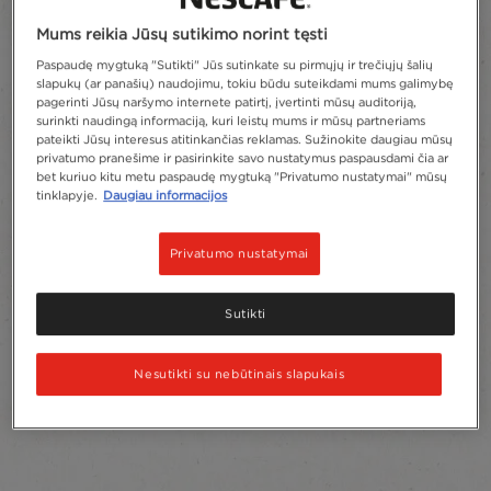
Mums reikia Jūsų sutikimo norint tęsti
Paspaudę mygtuką "Sutikti" Jūs sutinkate su pirmųjų ir trečiųjų šalių
slapukų (ar panašių) naudojimu, tokiu būdu suteikdami mums galimybę
pagerinti Jūsų naršymo internete patirtį, įvertinti mūsų auditoriją,
surinkti naudingą informaciją, kuri leistų mums ir mūsų partneriams
pateikti Jūsų interesus atitinkančias reklamas. Sužinokite daugiau mūsų
privatumo pranešime ir pasirinkite savo nustatymus paspausdami čia ar
bet kuriuo kitu metu paspaudę mygtuką "Privatumo nustatymai" mūsų
tinklapyje.
Daugiau informacijos
Privatumo nustatymai
Sutikti
Nesutikti su nebūtinais slapukais