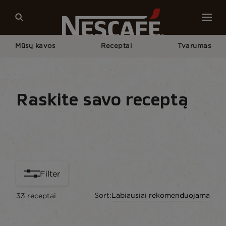
Mūsų kavos
Receptai
Tvarumas
Pagrindinis
Mūsų Kavos Receptai
Raskite savo receptą
Receptai. Pradžia
Visi receptai
Sezoniniai re
Filter
Sort:
Labiausiai rekomenduojama
33
receptai
content-grid