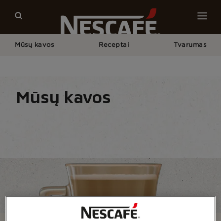
Mūsų kavos
Receptai
Tvarumas
Pagrindinis
Mūsų Kavos
Visos Kavos Rūšys
Latė
Mūsų kavos
Kavos rūšis
Kavos formos
Kavos paruošimo