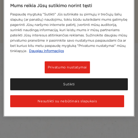
Latė
Mums reikia Jūsų sutikimo norint tęsti
Paspaudę mygtuką "Sutikti" Jūs sutinkate su pirmųjų ir trečiųjų šalių
Gardūs kavos, pieno ir putos sluoksniai kiekviename
slapukų (ar panašių) naudojimu, tokiu būdu suteikdami mums galimybę
puodelyje.
pagerinti Jūsų naršymo internete patirtį, įvertinti mūsų auditoriją,
surinkti naudingą informaciją, kuri leistų mums ir mūsų partneriams
pateikti Jūsų interesus atitinkančias reklamas. Sužinokite daugiau mūsų
privatumo pranešime ir pasirinkite savo nustatymus paspausdami čia ar
bet kuriuo kitu metu paspaudę mygtuką "Privatumo nustatymai" mūsų
tinklapyje.
Daugiau informacijos
Filter
Sort:
Labiausiai rekomenduojama
3
Produktai
Privatumo nustatymai
Sutikti
Nesutikti su nebūtinais slapukais