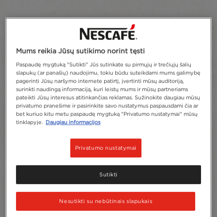
Mums reikia Jūsų sutikimo norint tęsti
Paspaudę mygtuką "Sutikti" Jūs sutinkate su pirmųjų ir trečiųjų šalių
slapukų (ar panašių) naudojimu, tokiu būdu suteikdami mums galimybę
pagerinti Jūsų naršymo internete patirtį, įvertinti mūsų auditoriją,
surinkti naudingą informaciją, kuri leistų mums ir mūsų partneriams
pateikti Jūsų interesus atitinkančias reklamas. Sužinokite daugiau mūsų
privatumo pranešime ir pasirinkite savo nustatymus paspausdami čia ar
bet kuriuo kitu metu paspaudę mygtuką "Privatumo nustatymai" mūsų
tinklapyje.
Daugiau informacijos
Privatumo nustatymai
Sutikti
Nesutikti su nebūtinais slapukais