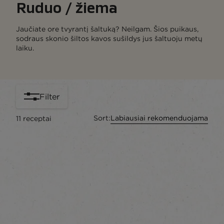
Ruduo / žiema
Jaučiate ore tvyrantį šaltuką? Neilgam. Šios puikaus,
sodraus skonio šiltos kavos sušildys jus šaltuoju metų
laiku.
Filter
Sort:
Labiausiai rekomenduojama
11
receptai
content-grid