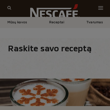
Mūsų kavos
Receptai
Tvarumas
Pagrindinis
Mūsų Kavos Receptai
Ruduo / Žiema
Raskite savo receptą
Receptai. Pradžia
Visi receptai
Sezoniniai re