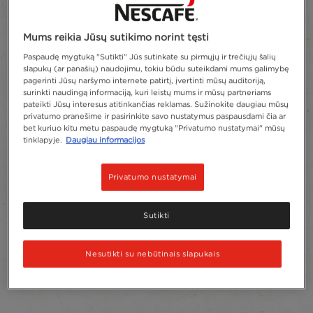
Mums reikia Jūsų sutikimo norint tęsti
Paspaudę mygtuką "Sutikti" Jūs sutinkate su pirmųjų ir trečiųjų šalių
slapukų (ar panašių) naudojimu, tokiu būdu suteikdami mums galimybę
pagerinti Jūsų naršymo internete patirtį, įvertinti mūsų auditoriją,
surinkti naudingą informaciją, kuri leistų mums ir mūsų partneriams
pateikti Jūsų interesus atitinkančias reklamas. Sužinokite daugiau mūsų
privatumo pranešime ir pasirinkite savo nustatymus paspausdami čia ar
bet kuriuo kitu metu paspaudę mygtuką "Privatumo nustatymai" mūsų
tinklapyje.
Daugiau informacijos
Privatumo nustatymai
Sutikti
Nesutikti su nebūtinais slapukais