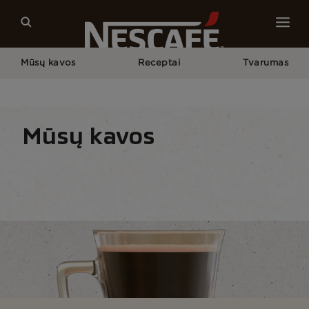
Mūsų kavos
Receptai
Tvarumas
Pagrindinis
Mūsų Kavos
Visos Kavos Rūšys
Juoda Kava
Mūsų kavos
Kavos rūšis
Kavos formos
Kavos paruošimo