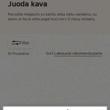
Juoda kava
Paruošta mėgautis su karštu arba šaltu vandeniu, su
pienu ar be jo arba pagal kurį nors iš mūsų receptų.
Filter
Sort:
Labiausiai rekomenduojama
10
Produktai