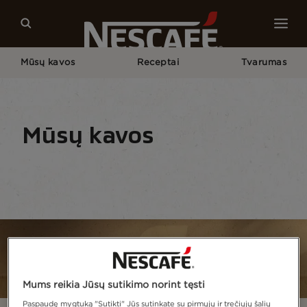
Mūsų kavos
Receptai
Tvarumas
Pagrindinis
Mūsų Kavos
Visas Asortimentas
NESCAFÉ® Cappuccino, Latte & Co.
Mūsų kavos
Kavos rūšis
Kavos formos
Kavos paruošimo
Mums reikia Jūsų sutikimo norint tęsti
Paspaudę mygtuką "Sutikti" Jūs sutinkate su pirmųjų ir trečiųjų šalių