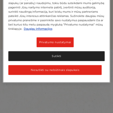
®
NESCAFÉ
Cappuccino,
slapukų (ar panašių) naudojimu, tokiu būdu suteikdami mums galimybę
pagerinti Jūsų naršymo internete patirtį, įvertinti mūsų auditoriją,
Latte & Co.
surinkti naudingą informaciją, kuri leistų mums ir mūsų partneriams
pateikti Jūsų interesus atitinkančias reklamas. Sužinokite daugiau mūsų
privatumo pranešime ir pasirinkite savo nustatymus paspausdami čia ar
Neatsispiriamai gardus kavos gėrimų pasirinkimas,
bet kuriuo kitu metu paspaudę mygtuką "Privatumo nustatymai" mūsų
papildytas lengva ir puria puta, kurią malonu ragauti
tinklapyje.
Daugiau informacijos
šaukšteliu.
Privatumo nustatymai
Sutikti
Filter
Sort:
Labiausiai rekomenduojama
2
Produktai
Nesutikti su nebūtinais slapukais