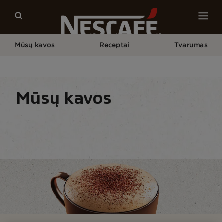
Mūsų kavos
Receptai
Tvarumas
Pagrindinis
Mūsų Kavos
Visos Kavos Rūšys
Kapučinas
Mūsų kavos
Kavos rūšis
Kavos formos
Kavos paruošimo