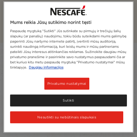
Kapučinas
Gėrimai, kuriuose puikiai subalansuota kava, pienas ir
Mums reikia Jūsų sutikimo norint tęsti
gardi puta.
Paspaudę mygtuką "Sutikti" Jūs sutinkate su pirmųjų ir trečiųjų šalių
slapukų (ar panašių) naudojimu, tokiu būdu suteikdami mums galimybę
pagerinti Jūsų naršymo internete patirtį, įvertinti mūsų auditoriją,
surinkti naudingą informaciją, kuri leistų mums ir mūsų partneriams
pateikti Jūsų interesus atitinkančias reklamas. Sužinokite daugiau mūsų
Filter
privatumo pranešime ir pasirinkite savo nustatymus paspausdami čia ar
bet kuriuo kitu metu paspaudę mygtuką "Privatumo nustatymai" mūsų
Sort:
Labiausiai rekomenduojama
4
Produktai
tinklapyje.
Daugiau informacijos
Privatumo nustatymai
Sutikti
Nesutikti su nebūtinais slapukais