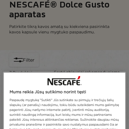
NESCAFÉ® Dolce Gusto
aparatas
Patirkite tikrą kavos amatą su kiekviena pasirinkta
kavos kapsule vienu mygtuko paspaudimu.
Filter
Sort:
Labiausiai rekomenduojama
7
Produktai
Mums reikia Jūsų sutikimo norint tęsti
Paspaudę mygtuką "Sutikti" Jūs sutinkate su pirmųjų ir trečiųjų šalių
slapukų (ar panašių) naudojimu, tokiu būdu suteikdami mums galimybę
pagerinti Jūsų naršymo internete patirtį, įvertinti mūsų auditoriją,
surinkti naudingą informaciją, kuri leistų mums ir mūsų partneriams
pateikti Jūsų interesus atitinkančias reklamas. Sužinokite daugiau mūsų
privatumo pranešime ir pasirinkite savo nustatymus paspausdami čia ar