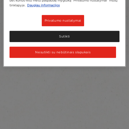
bet kuriuo kitu metu paspaudę mygtuką "Privatumo nustatymai" mūsų
tinklapyje.
Daugiau informacijos
Privatumo nustatymai
Sutikti
Nesutikti su nebūtinais slapukais