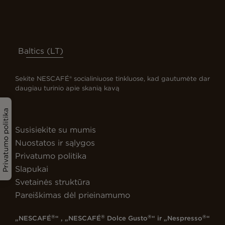
Baltics (LT)
Sekite NESCAFÉ® socialiniuose tinkluose, kad gautumėte dar
daugiau turinio apie skanią kavą
Privatumo politika
Susisiekite su mumis
Nuostatos ir sąlygos
Privatumo politika
Slapukai
Svetainės struktūra
Pareiškimas dėl prieinamumo
®
®
®
®
„NESCAFÉ
“ , „NESCAFÉ
Dolce Gusto
“ ir „Nespresso
“