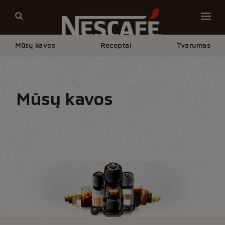
Mūsų kavos
Receptai
Tvarumas
Pagrindinis
Mūsų Kavos
Visos Kavos Paruošimo Priemonės
NESCAFÉ® Dolce Gusto Aparatas
Mūsų kavos
Kavos rūšis
Kavos formos
Kavos paruošimo