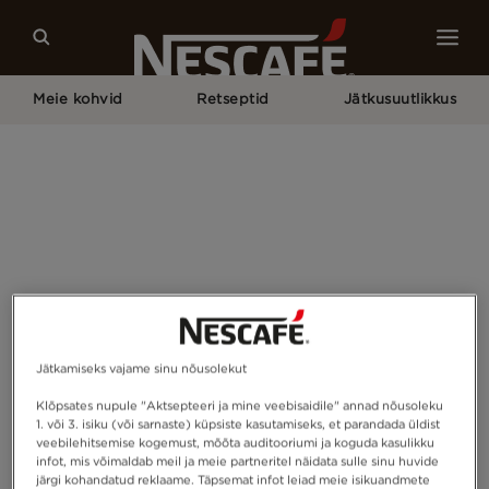
Meie kohvid
Retseptid
Jätkusuutlikkus
Pagrindinis
Jätkusuutlik Kohvipakend
Jätkamiseks vajame sinu nõusolekut
Klõpsates nupule "Aktsepteeri ja mine veebisaidile" annad nõusoleku
1. või 3. isiku (või sarnaste) küpsiste kasutamiseks, et parandada üldist
veebilehitsemise kogemust, mõõta auditooriumi ja koguda kasulikku
infot, mis võimaldab meil ja meie partneritel näidata sulle sinu huvide
järgi kohandatud reklaame. Täpsemat infot leiad meie isikuandmete