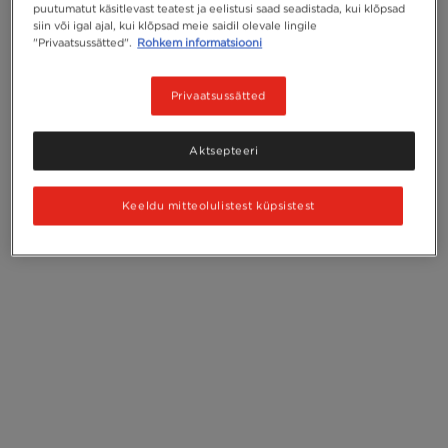
puutumatut käsitlevast teatest ja eelistusi saad seadistada, kui klõpsad
siin või igal ajal, kui klõpsad meie saidil olevale lingile
"Privaatsussätted".
Rohkem informatsiooni
Privaatsussätted
Aktsepteeri
Keeldu mitteolulistest küpsistest