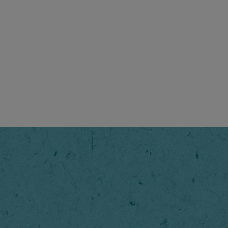
Gold
Firminė švel
pasižyminti
ir sodriu a
Žingsnis
1
/
5