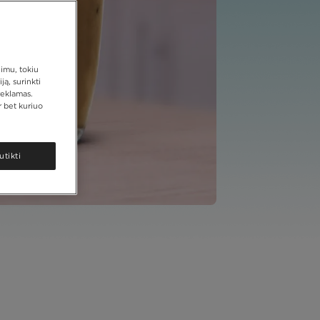
jimu, tokiu
ą, surinkti
reklamas.
 bet kuriuo
utikti