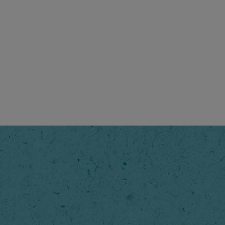
ni, sodri tirpioji kava,
 puikiai subalansuotu skoniu
romatu.