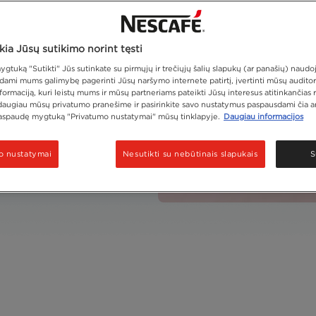
Paruošimo trukmė
ia Jūsų sutikimo norint tęsti
s, pasaldintas
tuką "Sutikti" Jūs sutinkate su pirmųjų ir trečiųjų šalių slapukų (ar panašių) naudo
ami mums galimybę pagerinti Jūsų naršymo internete patirtį, įvertinti mūsų auditorij
ormaciją, kuri leistų mums ir mūsų partneriams pateikti Jūsų interesus atitinkančias 
daugiau mūsų privatumo pranešime ir pasirinkite savo nustatymus paspausdami čia ar
aspaudę mygtuką "Privatumo nustatymai" mūsų tinklapyje.
Daugiau informacijos
o nustatymai
Nesutikti su nebūtinais slapukais
S