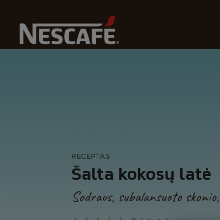
Pagrindinis
Mūsų Kavos Receptai
Šalta Kokosų Latė
RECEPTAS
Šalta kokosų latė
Sodraus, subalansuoto skonio,