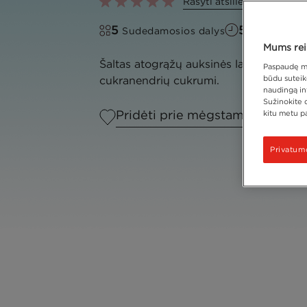
Rašyti atsiliepimą
5
5 minutės
Sudedamosios dalys
Mums reik
Šaltas atogrąžų auksinės latės varianta
Paspaudę myg
būdu suteikd
cukranendrių cukrumi.
naudingą inf
Sužinokite 
Pridėti prie mėgstamiausių
kitu metu p
Privatum