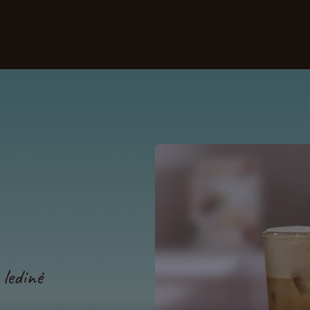
Mūsų kavos
Receptai
Tvarumas
 ledinė