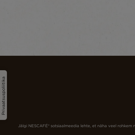
Privaatsuspoliitika
Jälgi NESCAFÉ® sotsiaalmeedia lehte, et näha veel rohkem m