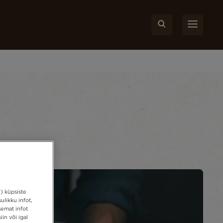
e) küpsiste
likku infot,
semat infot
in või igal