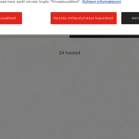
õpsad meie saidil olevale lingile "Privaatsussätted".
Rohkem informatsiooni
eie eelistatud
sussätted
Keeldu mitteolulistest küpsistest
Akt
24
tooted