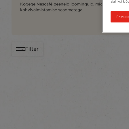
ajal, kui kl
Kogege Nescafé peeneid loominguid, mida saate luua t
kohvivalmistamise seadmetega.
Privaat
Filter