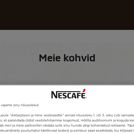
Meie kohvid
Retseptid
Jätkusuutlikkus
Meie kohvid
admed
Kohvitüüp
 vajame sinu nõusolekut
pule "Aktsepteeri ja mine veebisaidile" annad nõusoleku 1. või 3. isiku (või sarnast
s, et parandada üldist veebilehitsemise kogemust, mõõta auditooriumi ja koguda kasu
ab meil ja meie partneritel näidata sulle sinu huvide järgi kohandatud reklaame. Täp
sikuandmete puutumatut käsitlevast teatest ja eelistusi saad seadistada, kui klõpsad si