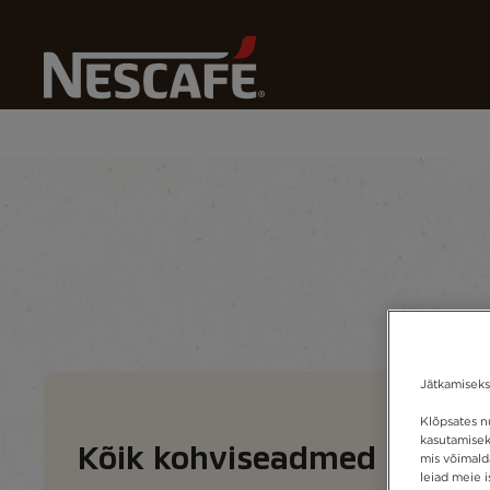
Pagrindinis
Meie Kohvid
Kõik Kohviseadmed
Kohvitüüp
Kohvilahendused
Kohvise
Jätkamiseks
Klõpsates nu
kasutamisek
Kõik kohviseadmed
mis võimald
leiad meie i