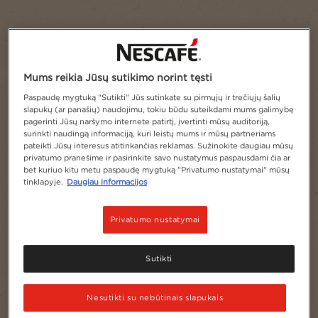
Mums reikia Jūsų sutikimo norint tęsti
Paspaudę mygtuką "Sutikti" Jūs sutinkate su pirmųjų ir trečiųjų šalių
slapukų (ar panašių) naudojimu, tokiu būdu suteikdami mums galimybę
pagerinti Jūsų naršymo internete patirtį, įvertinti mūsų auditoriją,
surinkti naudingą informaciją, kuri leistų mums ir mūsų partneriams
pateikti Jūsų interesus atitinkančias reklamas. Sužinokite daugiau mūsų
privatumo pranešime ir pasirinkite savo nustatymus paspausdami čia ar
bet kuriuo kitu metu paspaudę mygtuką "Privatumo nustatymai" mūsų
tinklapyje.
Daugiau informacijos
Privatumo nustatymai
Sutikti
Nesutikti su nebūtinais slapukais