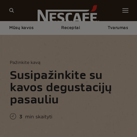
Mūsų kavos
Receptai
Tvarumas
Pagrindinis
Kavos Kultūra
Žinios Apie Kavą
Susipažinkite Su Kavos Degustacijų Pasauliu
Pažinkite kavą
Susipažinkite su
kavos degustacijų
pasauliu
3
min skaityti