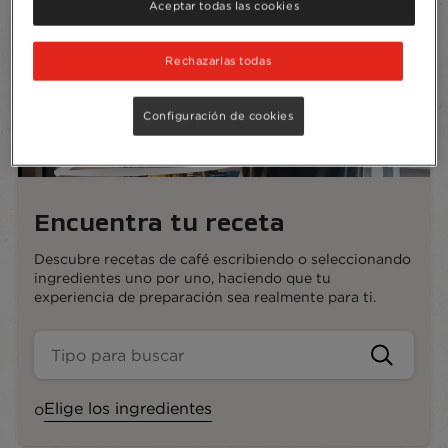
Aceptar todas las cookies
Rechazarlas todas
Configuración de cookies
Encuentra tu receta
Descubre recetas de café escribiendo o seleccionando
ingredientes uno por uno, haciendo que tu
experiencia de preparación sea realmente para ti.
Elige los ingredientes
o