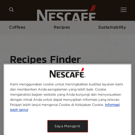
Coffees
Recipes
Sustainability
Home
Recipes Finder
Recipe home
Drinks
Find ingredients
Kami menggunakan cookie untuk meningkatkan kualitas layanan kami
dan memberikan Anda pengalaman yang lebih baik. Cookie
menganalisis bagian website yang Anda kunjungi dan menyesuaikan
dengan minat Anda untuk dapat menyajikan informasi yang relevan.
Pelajari lebih lanjut mengenai Cookie di Kebijakan Cookie
Informasi
lebih lanjut
Saya Mengerti