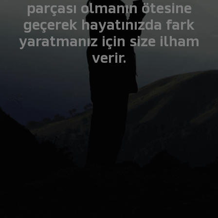
parçası olmanın ötesine
geçerek hayatınızda fark
yaratmanız için size ilham
verir.