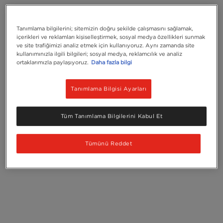
Tanımlama bilgilerini; sitemizin doğru şekilde çalışmasını sağlamak,
içerikleri ve reklamları kişiselleştirmek, sosyal medya özellikleri sunmak
yer almaktadır
ve site trafiğimizi analiz etmek için kullanıyoruz. Aynı zamanda site
kullanımınızla ilgili bilgileri; sosyal medya, reklamcılık ve analiz
ortaklarımızla paylaşıyoruz.
Daha fazla bilgi
Daha fazlasını keşfedin
Tanımlama Bilgisi Ayarları
Tüm Tanımlama Bilgilerini Kabul Et
Tümünü Reddet